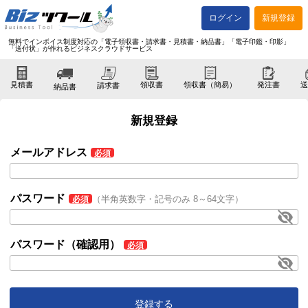
ログイン
新規登録
無料でインボイス制度対応の「電子領収書・請求書・見積書・納品書」「電子印鑑・印影」
「送付状」が作れるビジネスクラウドサービス
見積書
領収書
領収書（簡易）
発注書
送
請求書
納品書
新規登録
メールアドレス
パスワード
（半角英数字・記号のみ 8～64文字）
パスワード（確認用）